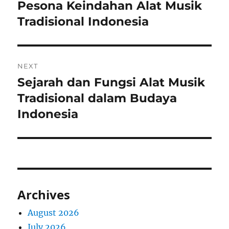
navigation
Pesona Keindahan Alat Musik
Previous
post:
Tradisional Indonesia
NEXT
Sejarah dan Fungsi Alat Musik
Next
post:
Tradisional dalam Budaya
Indonesia
Archives
August 2026
July 2026