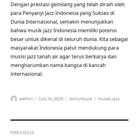
Dengan prestasi gemilang yang telah diraih oleh
para Penyanyi Jazz Indonesia yang Sukses di
Dunia Internasional, semakin menunjukkan
bahwa musik jazz Indonesia memiliki potensi
besar untuk dikenal di seluruh dunia. Kita sebagai
masyarakat Indonesia patut mendukung para
musisi jazz tanah air agar terus berkarya dan
mengharumkan nama bangsa di kancah
internasional.
Author
Posted
Categories
Tags
admin
July 14, 2025
Jenis Musik
musik jazz
on
Post
PREVIOUS