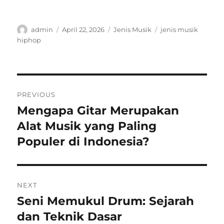
Author
Posted
Categories
Tags
admin
April 22, 2026
Jenis Musik
jenis musik
on
hiphop
Post
PREVIOUS
navigation
Mengapa Gitar Merupakan
Previous
post:
Alat Musik yang Paling
Populer di Indonesia?
NEXT
Seni Memukul Drum: Sejarah
Next
post:
dan Teknik Dasar