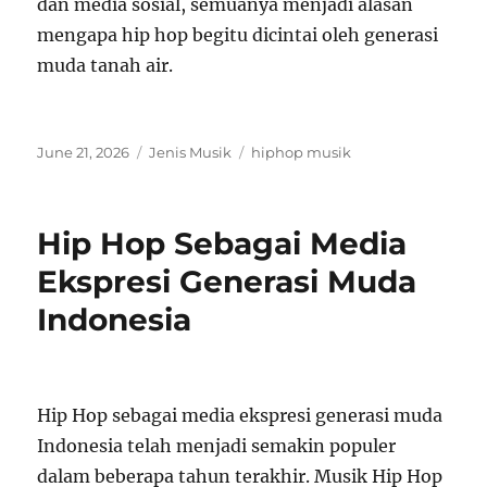
dan media sosial, semuanya menjadi alasan
mengapa hip hop begitu dicintai oleh generasi
muda tanah air.
Posted
Categories
Tags
June 21, 2026
Jenis Musik
hiphop musik
on
Hip Hop Sebagai Media
Ekspresi Generasi Muda
Indonesia
Hip Hop sebagai media ekspresi generasi muda
Indonesia telah menjadi semakin populer
dalam beberapa tahun terakhir. Musik Hip Hop