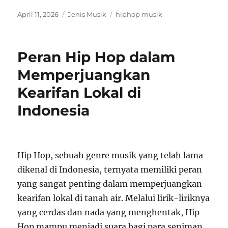
Posted
Categories
Tags
April 11, 2026
Jenis Musik
hiphop musik
on
Peran Hip Hop dalam
Memperjuangkan
Kearifan Lokal di
Indonesia
Hip Hop, sebuah genre musik yang telah lama
dikenal di Indonesia, ternyata memiliki peran
yang sangat penting dalam memperjuangkan
kearifan lokal di tanah air. Melalui lirik-liriknya
yang cerdas dan nada yang menghentak, Hip
Hop mampu menjadi suara bagi para seniman