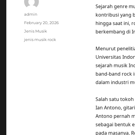
Sejarah genre mu
Author
kontribusi yang 
admin
Posted
hingga saat ini,
February 20, 2026
on
Categories
berkembang di I
Jenis Musik
Tags
jenis musik rock
Menurut penelitia
Universitas Indo
sejarah musik In
band-band rock i
dalam industri mu
Salah satu tokoh
Ian Antono, gita
Antono pernah me
sebagai bentuk e
pada masanya. R