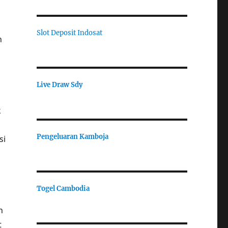
Slot Deposit Indosat
n
Live Draw Sdy
k
Pengeluaran Kamboja
si
Togel Cambodia
n
t