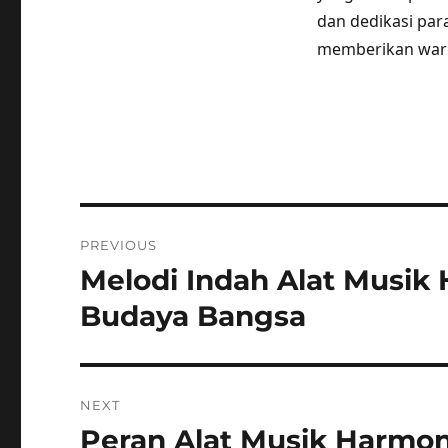
dan dedikasi par
memberikan warn
Post
PREVIOUS
navigation
Melodi Indah Alat Musik
Previous
post:
Budaya Bangsa
NEXT
Peran Alat Musik Harmo
Next