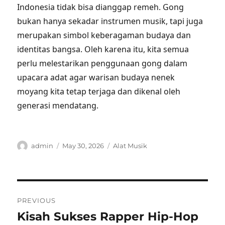
Indonesia tidak bisa dianggap remeh. Gong
bukan hanya sekadar instrumen musik, tapi juga
merupakan simbol keberagaman budaya dan
identitas bangsa. Oleh karena itu, kita semua
perlu melestarikan penggunaan gong dalam
upacara adat agar warisan budaya nenek
moyang kita tetap terjaga dan dikenal oleh
generasi mendatang.
Author
Posted
Categories
admin
May 30, 2026
Alat Musik
on
Post
PREVIOUS
navigation
Kisah Sukses Rapper Hip-Hop
Previous