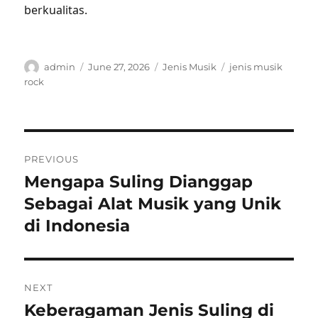
berkualitas.
Author
Posted
Categories
Tags
admin
June 27, 2026
Jenis Musik
jenis musik
on
rock
Post
PREVIOUS
navigation
Mengapa Suling Dianggap
Previous
post:
Sebagai Alat Musik yang Unik
di Indonesia
NEXT
Keberagaman Jenis Suling di
Next