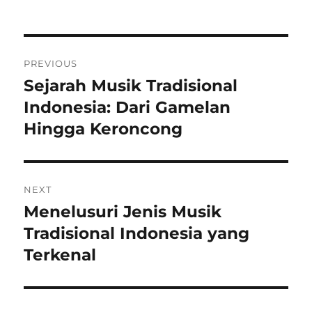
on
Post
PREVIOUS
navigation
Sejarah Musik Tradisional
Previous
post:
Indonesia: Dari Gamelan
Hingga Keroncong
NEXT
Menelusuri Jenis Musik
Next
post:
Tradisional Indonesia yang
Terkenal