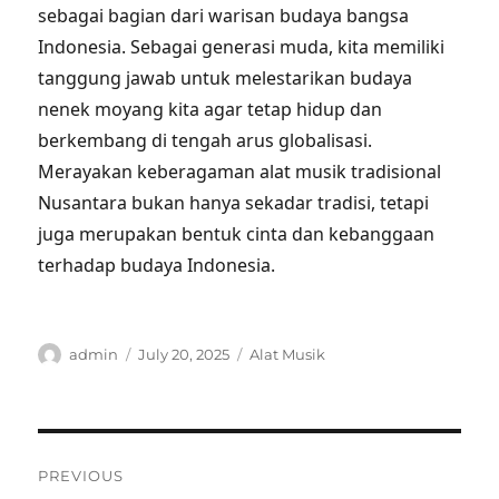
sebagai bagian dari warisan budaya bangsa
Indonesia. Sebagai generasi muda, kita memiliki
tanggung jawab untuk melestarikan budaya
nenek moyang kita agar tetap hidup dan
berkembang di tengah arus globalisasi.
Merayakan keberagaman alat musik tradisional
Nusantara bukan hanya sekadar tradisi, tetapi
juga merupakan bentuk cinta dan kebanggaan
terhadap budaya Indonesia.
Author
Posted
Categories
admin
July 20, 2025
Alat Musik
on
Post
PREVIOUS