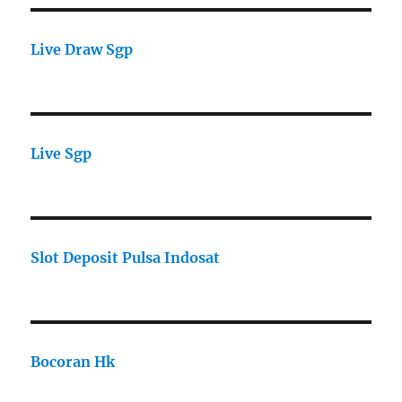
Live Draw Sgp
Live Sgp
Slot Deposit Pulsa Indosat
Bocoran Hk