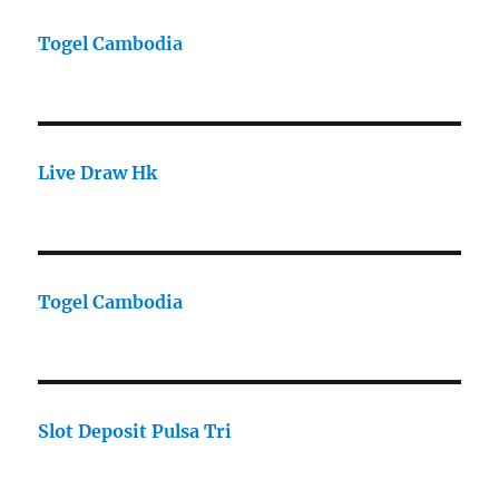
Togel Cambodia
Live Draw Hk
Togel Cambodia
Slot Deposit Pulsa Tri