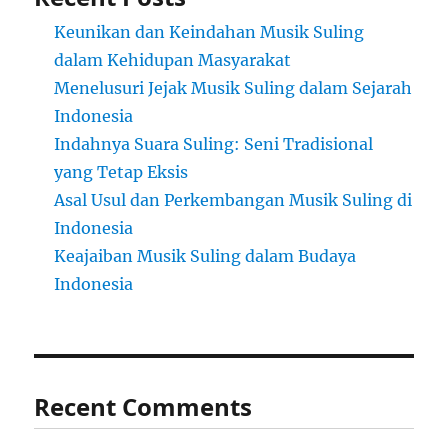
Keunikan dan Keindahan Musik Suling
dalam Kehidupan Masyarakat
Menelusuri Jejak Musik Suling dalam Sejarah
Indonesia
Indahnya Suara Suling: Seni Tradisional
yang Tetap Eksis
Asal Usul dan Perkembangan Musik Suling di
Indonesia
Keajaiban Musik Suling dalam Budaya
Indonesia
Recent Comments