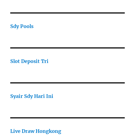
Sdy Pools
Slot Deposit Tri
Syair Sdy Hari Ini
Live Draw Hongkong