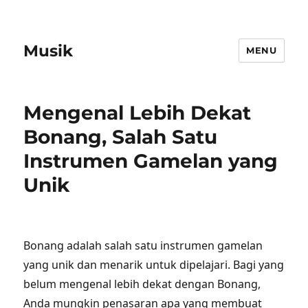
Musik
MENU
Mengenal Lebih Dekat
Bonang, Salah Satu
Instrumen Gamelan yang
Unik
Bonang adalah salah satu instrumen gamelan
yang unik dan menarik untuk dipelajari. Bagi yang
belum mengenal lebih dekat dengan Bonang,
Anda mungkin penasaran apa yang membuat