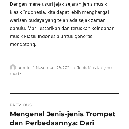
Dengan menelusuri jejak sejarah jenis musik
klasik Indonesia, kita dapat lebih menghargai
warisan budaya yang telah ada sejak zaman
dahulu. Mari lestarikan dan teruskan keindahan
musik klasik Indonesia untuk generasi
mendatang.
Author
Posted
Categories
Tags
admin
November 29, 2024
Jenis Musik
jenis
on
musik
Post
PREVIOUS
navigation
Mengenal Jenis-jenis Trompet
Previous
post:
dan Perbedaannya: Dari