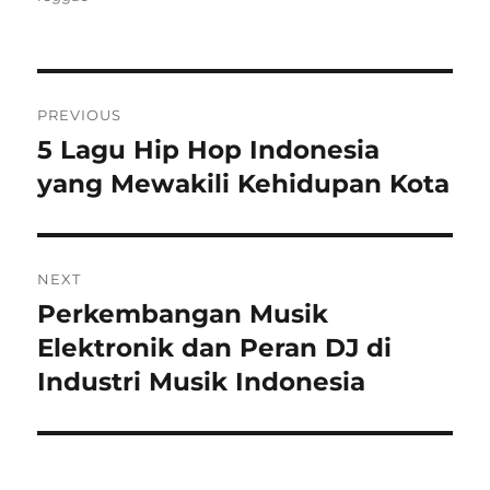
Post
PREVIOUS
navigation
5 Lagu Hip Hop Indonesia
Previous
post:
yang Mewakili Kehidupan Kota
NEXT
Perkembangan Musik
Next
post:
Elektronik dan Peran DJ di
Industri Musik Indonesia