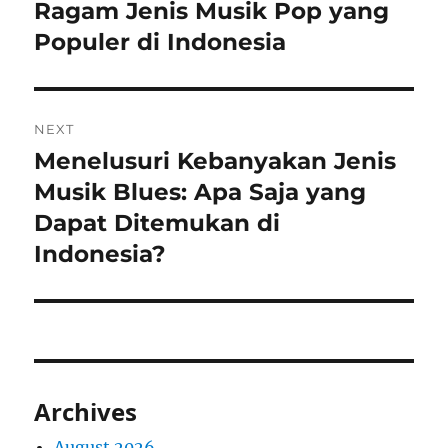
navigation
Ragam Jenis Musik Pop yang
Previous
post:
Populer di Indonesia
NEXT
Menelusuri Kebanyakan Jenis
Next
post:
Musik Blues: Apa Saja yang
Dapat Ditemukan di
Indonesia?
Archives
August 2026