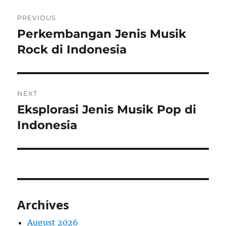
Post
PREVIOUS
navigation
Perkembangan Jenis Musik
Previous
post:
Rock di Indonesia
NEXT
Eksplorasi Jenis Musik Pop di
Next
post:
Indonesia
Archives
August 2026