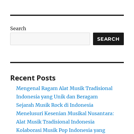
Search
SEARCH
Recent Posts
Mengenal Ragam Alat Musik Tradisional
Indonesia yang Unik dan Beragam
Sejarah Musik Rock di Indonesia
Menelusuri Kesenian Musikal Nusantara:
Alat Musik Tradisional Indonesia
Kolaborasi Musik Pop Indonesia yang