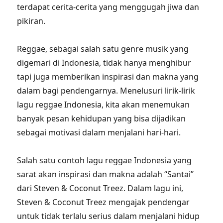
terdapat cerita-cerita yang menggugah jiwa dan
pikiran.
Reggae, sebagai salah satu genre musik yang
digemari di Indonesia, tidak hanya menghibur
tapi juga memberikan inspirasi dan makna yang
dalam bagi pendengarnya. Menelusuri lirik-lirik
lagu reggae Indonesia, kita akan menemukan
banyak pesan kehidupan yang bisa dijadikan
sebagai motivasi dalam menjalani hari-hari.
Salah satu contoh lagu reggae Indonesia yang
sarat akan inspirasi dan makna adalah “Santai”
dari Steven & Coconut Treez. Dalam lagu ini,
Steven & Coconut Treez mengajak pendengar
untuk tidak terlalu serius dalam menjalani hidup