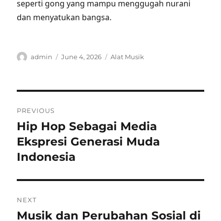
seperti gong yang mampu menggugah nurani
dan menyatukan bangsa.
Author
Posted
Categories
admin
June 4, 2026
Alat Musik
on
Post
PREVIOUS
navigation
Hip Hop Sebagai Media
Previous
post:
Ekspresi Generasi Muda
Indonesia
NEXT
Musik dan Perubahan Sosial di
Next