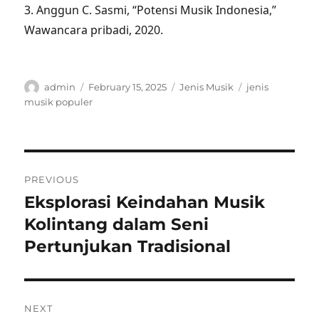
3. Anggun C. Sasmi, “Potensi Musik Indonesia,”
Wawancara pribadi, 2020.
Author
Posted
Categories
Tags
admin
February 15, 2025
Jenis Musik
jenis
on
musik populer
Post
PREVIOUS
navigation
Eksplorasi Keindahan Musik
Previous
post:
Kolintang dalam Seni
Pertunjukan Tradisional
NEXT