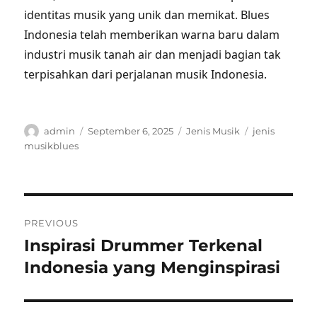
identitas musik yang unik dan memikat. Blues
Indonesia telah memberikan warna baru dalam
industri musik tanah air dan menjadi bagian tak
terpisahkan dari perjalanan musik Indonesia.
Author
Posted
Categories
Tags
admin
September 6, 2025
Jenis Musik
jenis
on
musikblues
Post
PREVIOUS
navigation
Inspirasi Drummer Terkenal
Previous
post:
Indonesia yang Menginspirasi